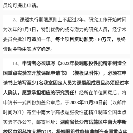
员均可提出申请。
2
、课题执行期限原则上不超过
2
年。研究工作开始时间
为次年的
1
月
1
日，特别优秀的或有潜力的研究人员，经学术
委员会批准可追加一年。
每个项目资助额度
5-10
万元，最终
资助金额由实验室确定。
13
、
申请者必须填写《
2023
年极端服役性能精准制造全
国重点实验室开放课题申请书》（模板见附件），必须在申
请书上填写至少
1
名我室固定人员为课题组成员且必须经过本
人确认，愿意承担相应的研究责任！
经所在单位同意后，将
申请书一式四份加盖公章后，于
2023
年
11
月
20
日前
（以邮件
时间为准）寄至中南大学高极端服役性能精准制造全国重点
实验室办公室，邮寄地址：
湖南省长沙市岳麓区中南大学新
校区中铝科技大楼
B215
，极端服役性能精准制造全国重点实