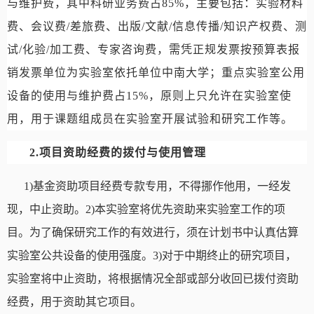
与维护费，其中科研业务费占
85%
，主要包括：实验材料
费、会议费
/
差旅费、出版
/
文献
/
信息传播
/
知识产权费、测
试
/
化验
/
加工费、专家咨询费，需凭正规发票按预算表报
销发票单位为实验室依托单位中南大学；重点实验室公用
设备的使用与维护费占
15%
，原则上只允许在实验室使
用，用于课题组成员在实验室开展试验和研究工作等。
2.
项目资助经费的拨付与使用管理
1)
基金资助项目经费专款专用，不得挪作他用，一经发
现，中止资助。
2)
本实验室将优先资助来实验室工作的项
目。为了确保研究工作的有效进行，须在计划书中认真估算
实验室公共设备的使用强度。
3)
对于中期终止的研究项目，
实验室将中止资助，将根据情况全部或部分收回已拨付资助
经费，用于资助其它项目。