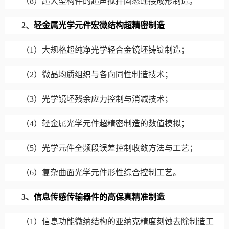
（
8
）超大型构件的超声搅拌固态连接成形制造。
2
、
轻金属光学元件宏微结构超精密制造
（
1
）大规格超纯净光学轻合金镜坯铸锭制造；
（
2
）微晶均质组织与各向同性制造技术；
（
3
）光学镜坯残余应力控制与消减技术；
（
4
）轻金属光学元件超精密制造的数值模拟；
（
5
）光学元件全频段误差控制收敛方法与工艺；
（
6
）复杂曲面光学元件形性综合控制工艺。
3
、
信息传感传输器件的高保真精准制造
（
1
）信息功能微纳结构的亚纳克精度刻蚀去除制造工