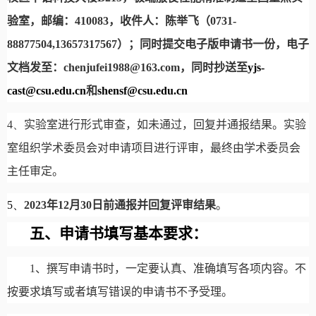
验室，邮编：
410083
，收件人：陈举飞（
0731-
88877504,13657317567
）；同时提交电子版申请书一份，电子
文档发至：
chenjufei1988@163.com
，同时抄送至
yjs-
cast@csu.edu.cn
和
shensf@csu.edu.cn
4、
实验室进行形式审查，如未通过，回复并通报结果。实验
室组织学术委员会对申请项目进行评审，最终由学术委员会
主任审定。
5、
2023
年
12
月
30
日前通报并回复评审结果
。
五、申请书填写基本要求：
1
、撰写申请书时，一定要认真、准确填写各项内容。不
按要求填写或者填写错误的申请书不予受理。