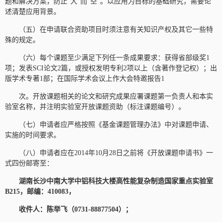
题和解决方案，防止“大”而“空”。以应用为目标的基础研究，需要论
述清楚应用背景。
（五）在申请联合资助项目时须注意有关知识产权及其它一些特
殊的规定。
（六）每个课题至少满足下列任一条成果要求：获得省部级奖1
项；发表SCI论文2篇，或授权发明专利2项以上（含著作登记权）；出
版学术专著1部；在国际学术会议上作大会特邀报告1
次。开放课题相关的论文和研究成果应署课题第一负责人和本实
验室名称，并注明实验室开放课题资助（标注课题编号）。
（七）申请者应严格按照《基金课题管理办法》中对课题申请、
实施的时间要求。
（八）申请者应在2014年10月28日之前将《开放课题申请书》一
式四份邮寄至：
湖南长沙中南大学中铝科技大楼高性能复杂制造国家重点实验室
B215，邮编：410083，
收件人：陈举飞（0731-88877504）；