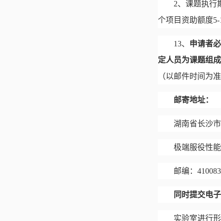
2、课题执行
个项目资助额度
5
13
、
申请者必
定人员为课题组成
（以邮件时间为准
邮寄地址：
湖南
省
长沙
市
极端服役性能
邮编：
410083
同时提交电子
实验室进行形