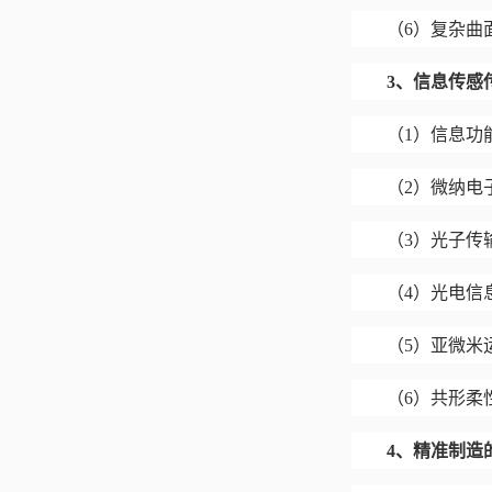
（
6）复杂曲
3、
信息传感
（
1）信息功
（
2）微纳电
（
3）光子传
（
4）光电信
（
5）亚微米
（
6）共形柔
4、
精准制造