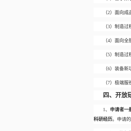
（
2）面向成
（
3）制造过
（
4）面向全
（
5）制造过
（
6）装备新
（
7）极端服
四、开放
1、
申请者一
科研经历
。申请的