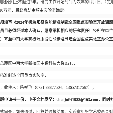
期限原则上不超过2年。研究工作开始时间为次年的
1
月
1
日，特别
-10万元，最终资助金额由实验室确定。
须填写《
202
4
年
极端服役性能精准制造全国重点实验室
开放课题
员且必须经过本人确认，愿意承担相应的研究责任！
经所在单位
）寄至中南大学高
极端服役性能精准制造全国重点实验室
办公室
岳麓区
中南大学
新校区
中铝科技大楼
B215
，
精准制造全国重点实验室
，
，收件人：陈举飞（
0731-88877504
，
13657317567
）；
版申请书一份，电子文档发至：
chenjufei1988@163.com
，同时
式审查，如未通过，回复并通报结果。实验室组织学术委员会对