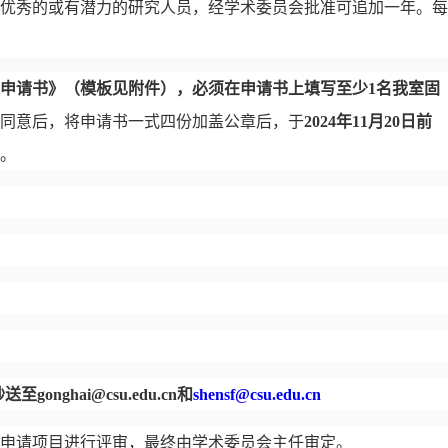
优秀的或有潜力的研究人员，经学术委员会批准可追加一年。
每
申请书》（模板见附件），必须在申请书上填写至少
1
名我室固
同意后，将申请书一式四份加盖公章后，于
202
4
年
11
月
20
日前
。
抄送至
gonghai@csu.edu.cn
和
shensf@csu.edu.cn
申请项目进行评审，最终由学术委员会主任审定。