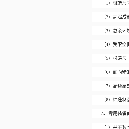
（
1）极端尺
（
2）高温成
（
3）复杂环
（
4）受限空
（
5）极端尺
（
6）面向精
（
7）高速高
（
8）精准制
5
、
专用装备
（
1）基于数