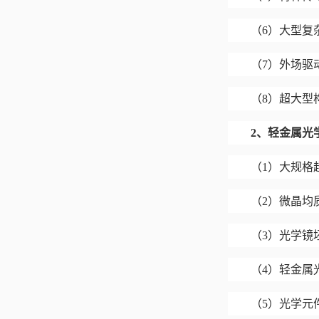
（
6）大型复
（
7）外场驱
（
8）超大型
2、
轻金属光
（
1）大规格
（
2）微晶均
（
3）光学镜
（
4）轻金属
（
5）光学元