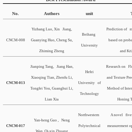
No.
Authors
unit
Yizhang Luo, Xin Jiang,
Prediction of mi
Beihang
CNCM-008
Guanying Huo, Cheng Su,
based on proba
University
Zhiming Zheng
and Kr
Jianping Tang, Jiang Han,
Research on Fl
Hefei
Xiaoqing Tian, Zhenfu Li,
and Texture Pre
CNCM-013
University of
Tongfei You, Guanghui Li,
Method of Inte
Technology
Lian Xia
Honing T
Northwestern
A novel five
Yan-heng Guo , Neng
CNCM-017
Polytechnical
measurement o
Wan, Qi-xin Zhuang