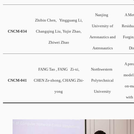
Nanjing
A Met
Zhibin Chen, Yingguang Li,
University of
Residua
CNCM-034
Changqing Liu, Yujie Zhao,
Aeronautics and
Forgin
Zhiwei Zhao
Astronautics
Dis
A pre
FANG Tao , FANG Zi-xi,
Northwestern
model 
CNCM-041
CHEN Ze-zhong, CHANG Zhi-
Polytechnical
on-ma
yong
University
with 