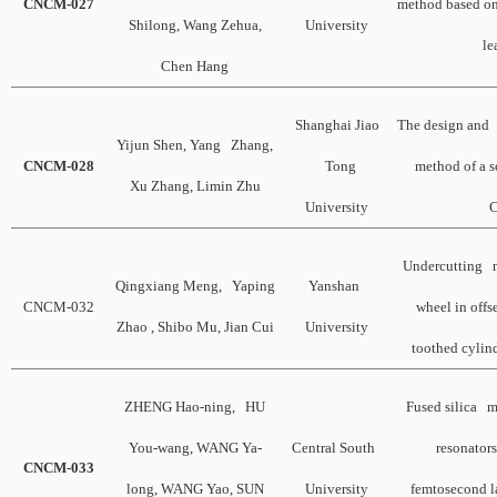
CNCM-027
method based on
Shilong, Wang Zehua,
University
le
Chen Hang
Shanghai Jiao
The design and e
Yijun Shen, Yang Zhang,
CNCM-028
Tong
method of a 
Xu Zhang, Limin Zhu
University
Undercutting 
Qingxiang Meng, Yaping
Yanshan
CNCM-032
wheel in offs
Zhao , Shibo Mu, Jian Cui
University
toothed cylin
ZHENG Hao-ning, HU
Fused silica m
You-wang, WANG Ya-
Central South
resonators
CNCM-033
long, WANG Yao, SUN
University
femtosecond l