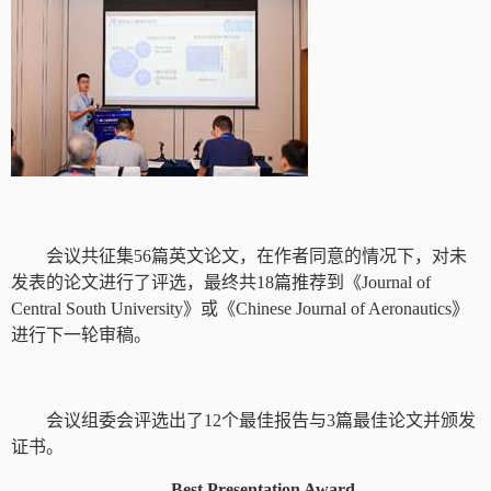
会议共征集
56
篇英文论文，在作者同意的情况下，对未
发表的论文进行了评选，最终共
18
篇推荐到
《
Journal of
Central South University
》或《
Chinese Journal of Aeronautics
》
进行下一轮审稿。
会议组委会评选出了
12
个
最佳报告与
3
篇
最佳论文
并颁发
证书。
Best Presentation Award