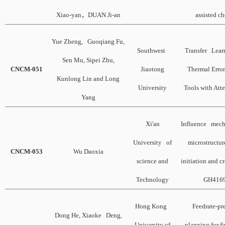
Xiao-yan
，
DUAN Ji-an
assisted c
Yue Zheng, Guoqiang Fu,
Southwest
Transfer Learn
Sen Mu, Sipei Zhu,
CNCM-051
Jiaotong
Thermal Erro
Kunlong Lin and Long
University
Tools with At
Yang
Xi'an
Influence mech
University of
microstructur
CNCM-053
Wu Daoxia
science and
initiation and 
Technology
GH4169
Hong Kong
Feedrate-p
Dong He, Xiaoke Deng,
University of
planning for fi