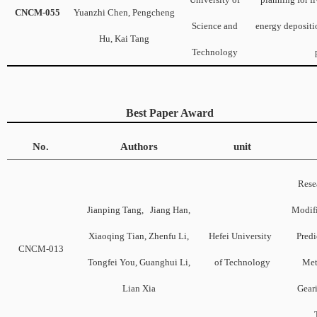
CNCM-055
Yuanzhi Chen, Pengcheng
Science and
energy depositi
Hu, Kai Tang
Technology
Best Paper Award
No.
Authors
unit
Rese
Jianping Tang, Jiang Han,
Modifi
Xiaoqing Tian, Zhenfu Li,
Hefei University
Predi
CNCM-013
Tongfei You, Guanghui Li,
of Technology
Met
Lian Xia
Gear