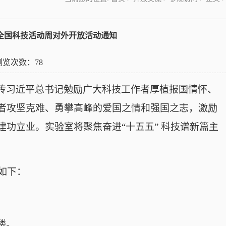
年全国科技活动周对外开放活动通知
 浏览次数：
78
传习近平总书记勉励广大科技工作者厚植报国情怀、
者攻坚克难、勇攀高峰的爱国之情和强国之志，激励
建功立业
。
实验室将
聚焦奋进
“
十五五
”
科技谱新篇主
如下：
楼。