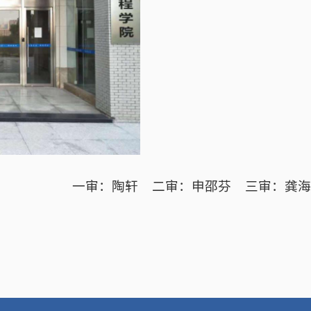
一审：陶轩
二审：申邵芬
三审：龚海