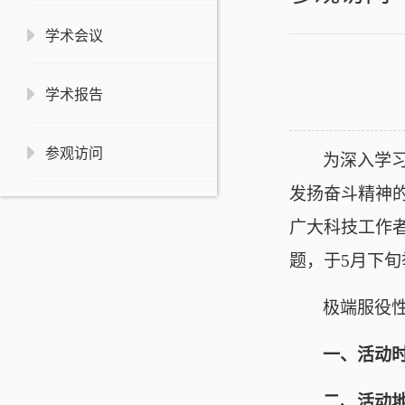
学术会议
学术报告
参观访问
为
深入学
发扬奋斗精神
广大科技工作
题，于
5
月
下
旬
极端服役
一、
活动
二、
活动