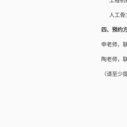
工程机
人工骨
四、预约
申老师，
陶老师，
（请至少