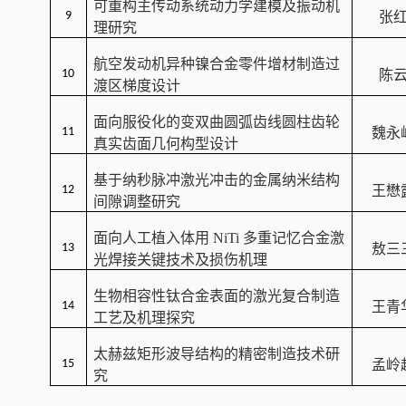
可重构主传动系统动力学建模及振动机
9
张
理研究
航空发动机异种镍合金零件增材制造过
10
陈
渡区梯度设计
面向服役化的变双曲圆弧齿线圆柱齿轮
11
魏永
真实齿面几何构型设计
基于纳秒脉冲激光冲击的金属纳米结构
12
王懋
间隙调整研究
面向人工植入体用
NiTi
多重记忆合金激
13
敖三
光焊接关键技术及损伤机理
生物相容性钛合金表面的激光复合制造
14
王青
工艺及机理探究
太赫兹矩形波导结构的精密制造技术研
15
孟岭
究