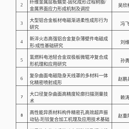
纤维金属层板蠕变
-
固化成形过程树脂
/
2
吴欣
金属界面应力形成机制及调控
大型铝合金板材电磁渐进柔性成形行为
3
冯
研究
新淬火态高强铝合金复杂薄壁件电磁成
4
刘
形
/
成性基础研究
氢燃料电池轻合金双极板微辊冲复合成
5
孙
形机理和应用研究
复杂曲面电磁隐身天线罩的多材料一体
6
赵鹏
化精密喷射成形
大口径复杂曲面高精度轮廓扫描测量技
7
赖
术
高性能异质材料构件精密孔高效超声振
8
赵重
动钻
-
珩铰复合加工机理及应用技术基础