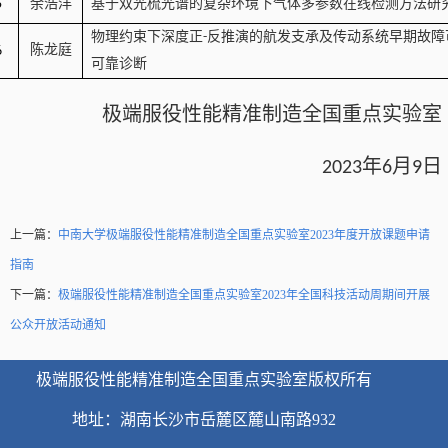
余浩洋
基于双光梳光谱的复杂环境下气体多参数在线检测方法研
5
物理约束下深度正
反推演的航发支承及传动系统早期故障
-
陈龙庭
6
可靠诊断
极端服役性能精准制造全国重点实验室
年
月
日
2023
6
9
上一篇：
中南大学极端服役性能精准制造全国重点实验室2023年度开放课题申请
指南
下一篇：
极端服役性能精准制造全国重点实验室2023年全国科技活动周期间开展
公众开放活动通知
极端服役性能精准制造全国重点实验室版权所有
地址：湖南长沙市岳麓区麓山南路932