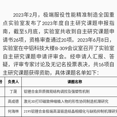
年
月，
极端服役性能精准制造全国重
2023
2
点实验室发布了
年度自主研究课题申报指
2023
南
，截至
月底，实验室共收到自主研究课题申
5
请书
项，资格审查通过
项。
年
月
日，
26
20
2023
6
8
实验室在中铝科技大楼
会议室召开了实验室
B-309
自主研究课题申请评审会。经申请人汇报、答
疑，评审专家讨论及无记名投票表决，共
项自
16
主研究课题获得资助，具体课题名单如下：
号
负责人
课题名称
丁晟
铝锂合金异质微观结构调控及强塑性机制
高成德
激光
打印磁致伸缩植入物的形性协同制造机理研究
3D
何海林
铝锂合金极端高温锻造结晶相细化与缺陷抑制机理研
2195