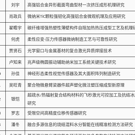
刘宇
高强铝合金异形截面弯曲型材一次挤压成形机理研究
肖政兵
微纳米
颗粒强韧化高强铝合金微观机理及应用研究
TiC
翟瞻宇
碳纤维增强热塑性薄壁构件自阻加热热压成型工艺及机理
何虎
柔性应变
压力传感器微纳制造工艺与可靠性研究
-
贾贤石
光学窗口与金属基材的复合激光异质焊接技术
卢知来
兆声级椭圆振动辅助纳米加工系统关键技术研究
孙佳
神经形态柔性视觉传感器及其大面积阵列制造研究
0
吴旺青
聚合物微悬臂梁器件超声塑化微注塑压缩成型新原理
1
超疏水
热辐射复合结构材料的飞秒激光可控加工及抗结冰
/
银恺
2
研究
罗志
受限空间高精度位移传感器研究
3
潘冬
融合多源信息的烧结混料水分智能在线精准检测方法研究
4