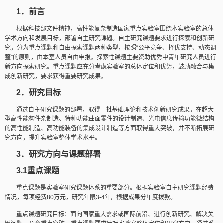
1
．前言
根据科技部文件精神，高性能复杂制造国家重点实验室围绕本实验室的总体
学术方向和发展目标，部署自主研究课题。自主研究课题要求进行探索和创新研
究，分为重点课题和自由探索课题两种类型，按照
“
公平竞争、择优支持、动态调
整
”
的原则，由本室人员自由申报。探索性课题主要资助优秀中青年研究人员进行
新方向探索研究。重点课题应充分考虑实验室的总体定位和优势，鼓励融合与集
成创新研究，要求获得重要研究成果。
2
．研究目标
通过自主研究课题的部署，取得一批基础理论和技术创新研究成果，在超大
型高性能构件杂制造、特种功能曲面零件的设计制造、光电信息传输功能微结构
的高性能制造、高功能装备的集成设计制造等方面取得重大突破，并不断拓展研
究方向，提升实验室整体学术水平。
3
．研究方向与课题部署
3.1
重点课题
重点课题是实验室研究课题体系的重要部分。根据实验室自主研究课题经费
情况，每项经费
80
万元，研究年限
3-4
年，根据成果分年度拨款。
重点课题研究目标：面向国家重大需求或国际前沿、进行创新研究、解决关