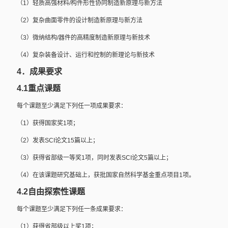
（
1
）轻质高强材料
/
构件形性协同制造新原理与新方法
（
2
）复杂曲面零件的设计制造新原理与新方法
（
3
）微纳结构
/
器件的高精度制造新原理与新技术
（
4
）复杂装备设计、运行和控制的新理论与新技术
4
．成果要求
4.1
重点课题
每个课题至少满足下列任一项成果要求：
（
1
）获得国家奖
1
项；
（
2
）发表
SCI
论文
15
篇以上；
（
3
）获得省部级一等奖
1
项，同时发表
SCI
论文
5
篇以上；
（
4
）在该课题研究基础上，获批国家自然科学基金重点项目
1
项。
4.2
自由探索性课题
每个课题至少满足下列任一条成果要求：
（
1
）获得省部级以上奖
1
项；