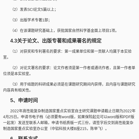
（
2
）发表
SCI
论文
5
篇以上；
（
3
）出版学术专著
1
部；
（
4
）在该课题研究基础上，获批国家自然科学基金面上项目
1
项。
4.3
关于论文、出版专著和成果署名的规定
（
1
）对获奖和专利署名的要求：第一成果单位和第一贡献人均属于本实验
室。
（
2
）对论文署名的要求：论文作者须是第一作者或通讯作者，且第一作者单
位须是本实验室。
（
3
）用于结题的科研成果必须是在课题研究期间内获得，且内容与课题研究
内容具有相关性。
5
、申请时间
2022
年高性能复杂制造国家重点实验室自主研究课题申请截止日期为
2022
年
4
月
25
日。申请书电子档（必须要有
word
版，如果保险起见可以
word
版和
PDF
版
一起发）发送至联系人邮箱，申请书纸质版一式三份，请签字后交到高性能复杂
制造国家重点实验室办公室（中铝科技大楼
B
座
215
，陈举飞）。
6
、联系方式