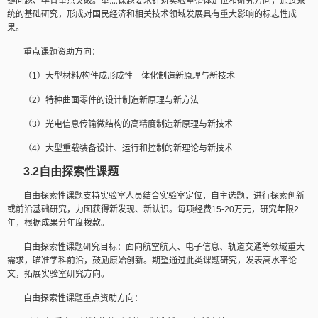
键问题、孕育重点突破。重点课题要求针对实验室整体定位和研究方向，通过系
统的基础研究，形成对国民经济和相关技术领域发展具有重大影响的标志性成
果。
重点课题资助方向：
（
1
）大型材料
/
构件成形成性一体化制造新原理与新技术
（
2
）特种曲面零件的设计制造新原理与新方法
（
3
）光电信息传输微结构的高精度制造新原理与新技术
（
4
）大型重载装备设计、运行和控制的新理论与新技术
3.2
自由探索性课题
自由探索性课题支持实验室人员结合实验室定位，自主选题，进行探索创新
或前沿基础研究，力图获得新发现、新认识。每项经费
15-20
万元，研究年限
2
年，根据成果分年度拨款。
自由探索性课题研究目标：面向航空航天、电子信息、轨道交通等领域重大
需求，瞄准学科前沿，鼓励原始创新。期望通过此类课题研究，发表高水平论
文，拓展实验室研究方向。
自由探索性课题重点资助方向：