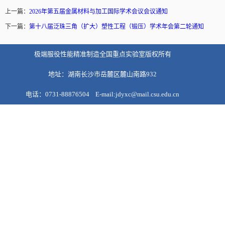
上一篇：
2026年第五届金属材料与加工国际学术会议会议通知
下一篇：
第十八届泛珠三角（扩大）塑性工程（锻压）学术年会第二轮通知
极端服役性能精准制造全国重点实验室版权所有
地址：湖南长沙市岳麓区麓山南路932
电话：0731-88876504 E-mail:jdyxc@mail.csu.edu.cn