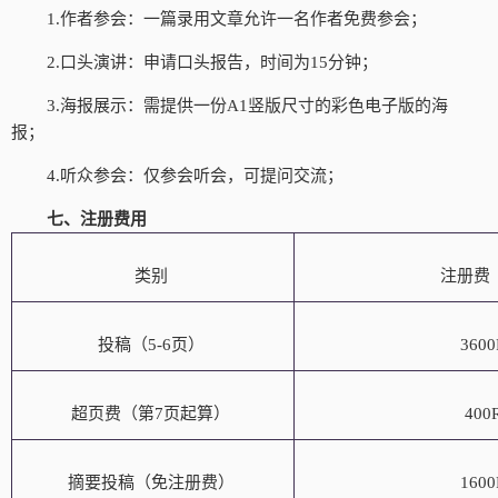
1.作者参会：一篇录用文章允许一名作者免费参会；
2.口头演讲：申请口头报告，时间为15分钟；
3.海报展示：需提供一份A1竖版尺寸的彩色电子版的海
报；
4.听众参会：仅参会听会，可提问交流；
七、注册费用
类别
注册费
投稿（
5-6页）
360
超页费（第
7页起算）
400
摘要投稿（免注册费）
160