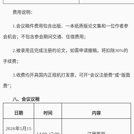
费用说明：
1
.
会议稿件费用包含出版、一本纸质版论文集和一位作者参
会机会；不包含参会期间交通、住宿费用；
2
.
被录用且完成注册的论文，如需申请撤稿，将扣除
30%的
手续费；
3
.
收费均开具国内正规机打发票，可开
“会议注册费”或“版面
费”；
八、会议议程
日期
时间
内容
2026年5月15
14:
0
0-1
7
:00
注册签到