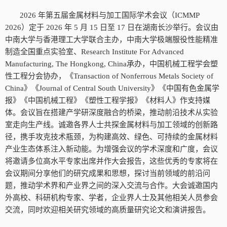
2026 年第五届金属材料与加工国际学术会议（ICMMP
2026）定于 2026 年 5 月 15 日至 17 日在湖南长沙举行。会议由
中南大学与香港理工大学联合主办，中南大学极端服役性能精准
制造全国重点实验室、Research Institute For Advanced
Manufacturing, The Hongkong, China承办，中国机械工程学会塑
性工程分会协办，《Transaction of Nonferrous Metals Society of
China》《Journal of Central South University》《中国有色金属学
报》《中国机械工程》《塑性工程学报》《材料人》作支持媒
体。会议旨在搭建产学研深度融合的桥梁，推动前沿技术从实验
室走向生产线。诚邀各界人士共探金属材料与加工领域的创新路
径，携手攻克技术瓶颈，为构建高效、绿色、可持续的金属材料
产业生态体系注入新动能。为增强会议的学术深度和广度，会议
将邀请多位高水平专家出席并作大会报告，这些优秀的专家将在
会议期间分享他们的研究成果和思想，探讨当前领域的前沿问
题，推动学术界和产业界之间的深入交流与合作。大会诚邀国内
外高校、科研机构专家、学者，企业界人士及其他相关人员参会
交流，同时欢迎相关研究领域的高质量研究论文和演讲报告。