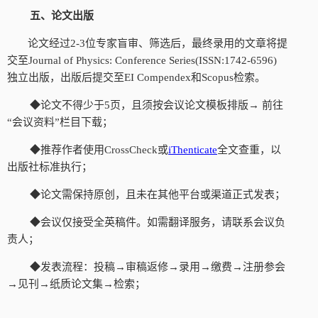
五、论文出版
论文经过
2-3位专家盲审、筛选后，最终录用的文章将提
交至Journal of Physics: Conference Series(ISSN:1742-6596)
独立出版，出版后提交至EI Compendex和Scopus检索。
◆论文不得少于5页，且须按会议论文模板排版→ 前往
“会议资料”栏目下载；
◆推荐作者使用CrossCheck或
iThenticate
全文查重，以
出版社标准执行；
◆论文需保持原创，且未在其他平台或渠道正式发表；
◆会议仅接受全英稿件。如需翻译服务，请联系会议负
责人；
◆发表流程：投稿→审稿返修→录用→缴费→注册参会
→见刊→纸质论文集→检索；